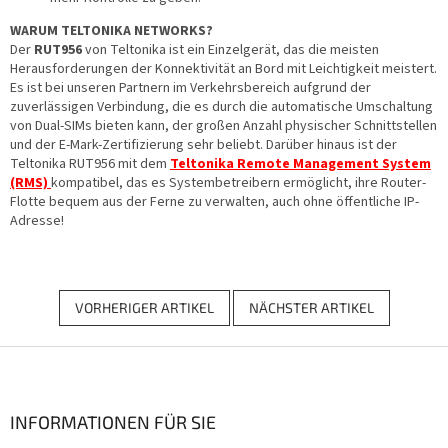
WARUM TELTONIKA NETWORKS?
Der
RUT956
von Teltonika ist ein Einzelgerät, das die meisten
Herausforderungen der Konnektivität an Bord mit Leichtigkeit meistert.
Es ist bei unseren Partnern im Verkehrsbereich aufgrund der
zuverlässigen Verbindung, die es durch die automatische Umschaltung
von Dual-SIMs bieten kann, der großen Anzahl physischer Schnittstellen
und der E-Mark-Zertifizierung sehr beliebt. Darüber hinaus ist der
Teltonika RUT956 mit dem
Teltonika Remote Management System
(RMS)
kompatibel, das es Systembetreibern ermöglicht, ihre Router-
Flotte bequem aus der Ferne zu verwalten, auch ohne öffentliche IP-
Adresse!
VORHERIGER ARTIKEL
NÄCHSTER ARTIKEL
F
u
ß
z
INFORMATIONEN FÜR SIE
e