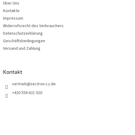
Über Uns
i
Kontakte
l
e
Impressum
Widerrufsrecht des Verbrauchers
Datenschutzerklärung
Geschäftsbedingungen
Versand und Zahlung
Kontakt
vertrieb
@
sectron-cz.de
+420 556 621 020