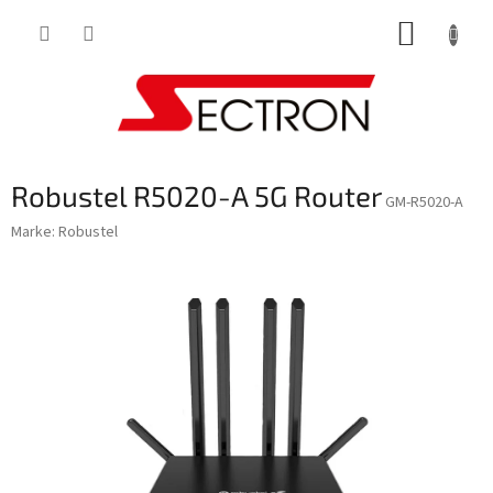
Zum
WARE
Inhalt
springen
Robustel R5020-A 5G Router
GM-R5020-A
Marke:
Robustel