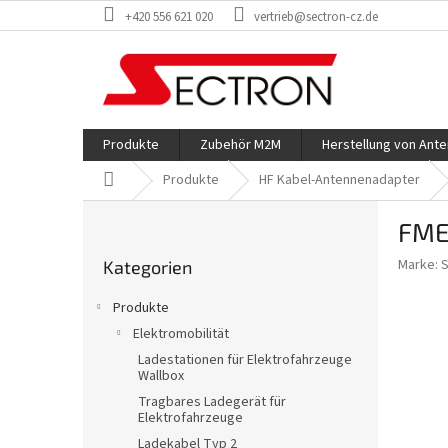
Zum
+420 556 621 020
vertrieb@sectron-cz.de
Inhalt
springen
Produkte
Zubehör M2M
Herstellung von Ant
Startseite
Produkte
HF Kabel-Antennenadapter
S
FME-
e
Kategorien
i
Marke:
Kategorien
überspringen
t
e
Produkte
n
Elektromobilität
l
Ladestationen für Elektrofahrzeuge
e
Wallbox
i
Tragbares Ladegerät für
s
Elektrofahrzeuge
t
Ladekabel Typ 2