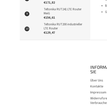
€171,82
B
Teltonika RUT241 LTE Router
G
MeiG
€156,61
Teltonika RUT200 industrieller
LTE Router
€129,47
F
u
ß
z
e
INFORM
i
SIE
l
e
Über Uns
Kontakte
Impressum
Widerrufsr
Verbrauche