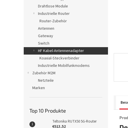
e
Drahtlose Module
Industrielle Router
Router-Zubehör
Antennen
Gateway
Switch
HF Kabel-Antennenadapter
Koaxial-Steckverbinder
Industrielle Mobilfunkmodems
Zubehör M2M
Netzteile
Marken
Bes
Top 10 Produkte
Prod
Teltonika RUTX50 5G-Router
De
€513,52