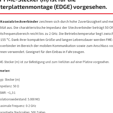
iterplattenmontage (EDGE) vorgesehen.
Koaxialsteckverbinder
zeichnen sich durch hohe Zuverlässigkeit und m
ilität aus. Die charakteristische Impedanz der Steckverbinder beträgt 50 
itsfrequenzbereich reicht bis zu 2 GHz. Die Betriebstemperatur liegt zwisc
+155 °C. Dank ihrer kompakten Größe und langen Lebensdauer werden FME-
kverbinder im Bereich der mobilen Kommunikation sowie zum Anschluss v
nnen verwendet. Geeignet für den Einbau in Fahrzeugen.
ME-Stecker (m) ist zur Befestigung und zum Verlöten auf einer Platine vorgesehen.
meter:
yp: Stecker (m)
mpedanz: 50 Ω
SWR: <1,3:1
solationswiderstand: 5.000 MΩ
aximale Frequenz: 0-2 GHz
arantierte Steckzyklen: 500 Zyklen