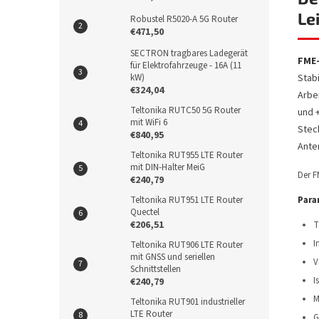
Le
Robustel R5020-A 5G Router
€471,50
SECTRON tragbares Ladegerät
FME-
für Elektrofahrzeuge - 16A (11
Stab
kW)
€324,04
Arbe
Teltonika RUTC50 5G Router
und 
mit WiFi 6
Stec
€840,95
Ante
Teltonika RUT955 LTE Router
mit DIN-Halter MeiG
Der F
€240,79
Para
Teltonika RUT951 LTE Router
Quectel
€206,51
T
I
Teltonika RUT906 LTE Router
mit GNSS und seriellen
V
Schnittstellen
I
€240,79
M
Teltonika RUT901 industrieller
LTE Router
G