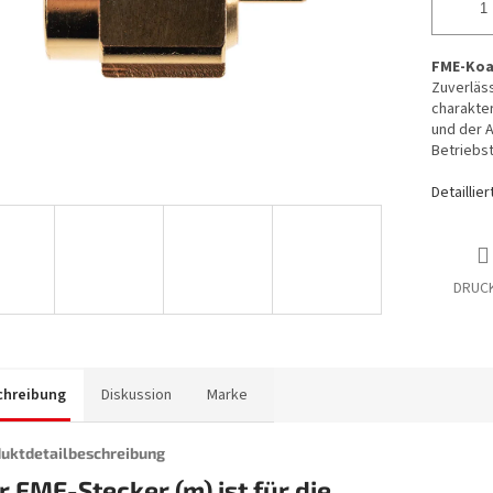
FME-Koa
Zuverläss
charakte
und der A
Betriebst
Detaillie
DRUC
chreibung
Diskussion
Marke
uktdetailbeschreibung
r FME-Stecker (m) ist für die