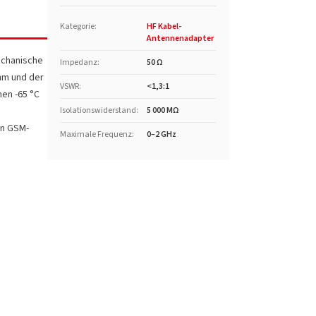
Kategorie
:
HF Kabel-
Antennenadapter
echanische
Impedanz
:
50 Ω
Ohm und der
VSWR
:
<1,3:1
hen -65 °C
Isolationswiderstand
:
5 000 MΩ
on GSM-
Maximale Frequenz
:
0–2 GHz