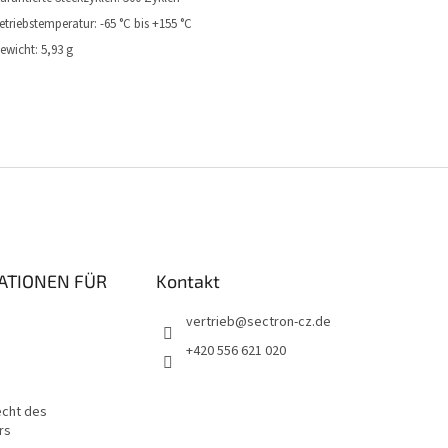
etriebstemperatur: -65 °C bis +155 °C
ewicht: 5,93 g
ATIONEN FÜR
Kontakt
vertrieb
@
sectron-cz.de
+420 556 621 020
echt des
rs