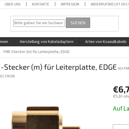
ÜBER UNS
KONTAKTE
IMPRESSUM
WIDERRUFSRECHT DES
SUCHEN
ennen
Herstellung von Kabeladaptern
Arten von Koaxialkabeln
FME-Stecker (m) für Leiterplatte, EDGE
Stecker (m) für Leiterplatte, EDGE
AO-FM
SECTRON
€6,
€5,61 oh
Verkaufs
Auf L