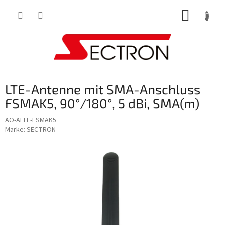
Zum
WARE
Inhalt
springen
LTE-Antenne mit SMA-Anschluss
FSMAK5, 90°/180°, 5 dBi, SMA(m)
AO-ALTE-FSMAK5
Marke:
SECTRON