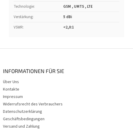
Technologie
:
GSM , UMTS , LTE
Verstärkung
:
5 dBi
VSWR
:
<2,0:1
F
u
ß
z
INFORMATIONEN FÜR SIE
e
Über Uns
i
Kontakte
l
e
Impressum
Widerrufsrecht des Verbrauchers
Datenschutzerklärung
Geschäftsbedingungen
Versand und Zahlung