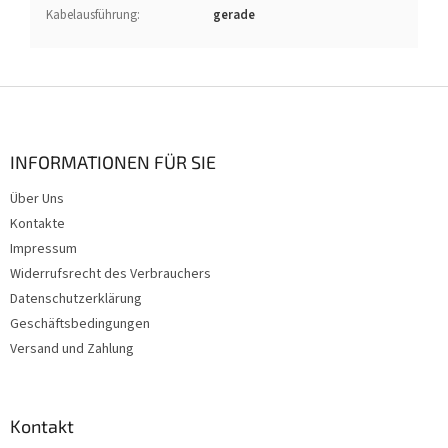
Kabelausführung
:
gerade
F
u
ß
z
INFORMATIONEN FÜR SIE
e
Über Uns
i
Kontakte
l
e
Impressum
Widerrufsrecht des Verbrauchers
Datenschutzerklärung
Geschäftsbedingungen
Versand und Zahlung
Kontakt