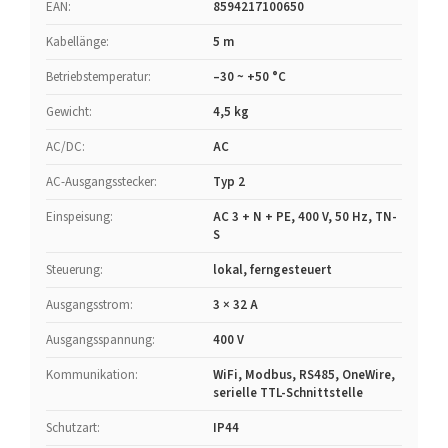
EAN
:
8594217100650
Kabellänge
:
5 m
Betriebstemperatur
:
–30 ~ +50 °C
Gewicht
:
4,5 kg
AC/DC
:
AC
AC-Ausgangsstecker
:
Typ 2
Einspeisung
:
AC 3 + N + PE, 400 V, 50 Hz, TN-
S
Steuerung
:
lokal, ferngesteuert
Ausgangsstrom
:
3 × 32 A
Ausgangsspannung
:
400 V
Kommunikation
:
WiFi, Modbus, RS485, OneWire,
serielle TTL-Schnittstelle
Schutzart
:
IP44