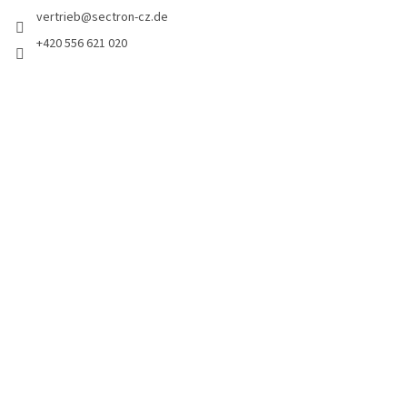
vertrieb
@
sectron-cz.de
+420 556 621 020