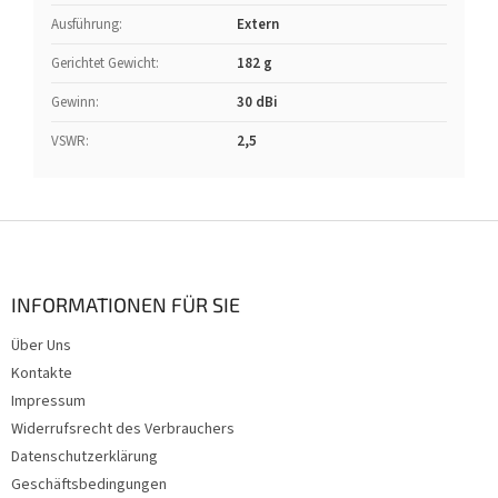
Ausführung
:
Extern
Gerichtet Gewicht
:
182 g
Gewinn
:
30 dBi
VSWR
:
2,5
F
u
ß
z
INFORMATIONEN FÜR SIE
e
Über Uns
i
Kontakte
l
e
Impressum
Widerrufsrecht des Verbrauchers
Datenschutzerklärung
Geschäftsbedingungen