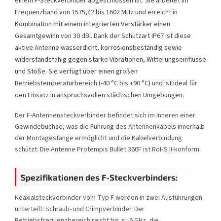
einem F-Steckverbinder abgeschlossen ist. Sie arbeitet im
Frequenzband von 1575,42 bis 1602 MHz und erreicht in
Kombination mit einem integrierten Verstärker einen
Gesamtgewinn von 30 dBi. Dank der Schutzart IP67 ist diese
aktive Antenne wasserdicht, korrosionsbeständig sowie
widerstandsfähig gegen starke Vibrationen, Witterungseinflüsse
und Stöße. Sie verfügt über einen großen
Betriebstemperaturbereich (-40 °C bis +90 °C) und ist ideal für
den Einsatz in anspruchsvollen städtischen Umgebungen.
Der F-Antennensteckverbinder befindet sich im Inneren einer
Gewindebuchse, was die Führung des Antennenkabels innerhalb
der Montagestange ermöglicht und die Kabelverbindung
schützt. Die Antenne Protempis Bullet 360F ist RoHS II-konform.
Spezifikationen des F-Steckverbinders:
Koaxialsteckverbinder vom Typ F werden in zwei Ausführungen
unterteilt: Schraub- und Crimpverbinder. Der
Betriebsfrequenzbereich reicht bis zu 6 GHz, die