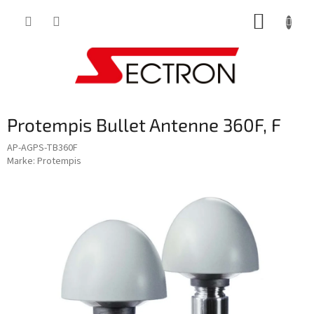
Zum
WARE
Inhalt
springen
Protempis Bullet Antenne 360F, F
AP-AGPS-TB360F
Marke:
Protempis