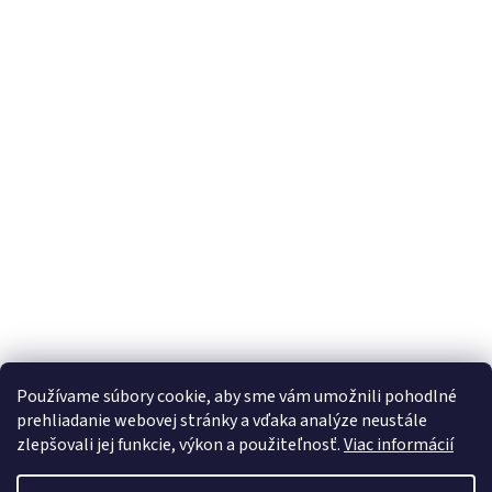
Používame súbory cookie, aby sme vám umožnili pohodlné
eshop.SECTRON.eu
prehliadanie webovej stránky a vďaka analýze neustále
zlepšovali jej funkcie, výkon a použiteľnosť.
Viac informácií