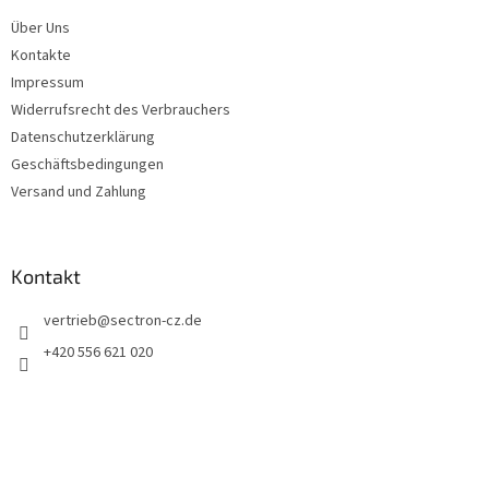
e
Über Uns
i
Kontakte
l
e
Impressum
Widerrufsrecht des Verbrauchers
Datenschutzerklärung
Geschäftsbedingungen
Versand und Zahlung
Kontakt
vertrieb
@
sectron-cz.de
+420 556 621 020