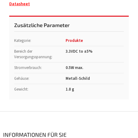
Datasheet
Zusätzliche Parameter
Kategorie
:
Produkte
Bereich der
3.3VDC to ±5%
Versorgungsspannung
:
Stromverbrauch
:
0.5W max.
Gehäuse
:
Metall-Schild
Gewicht
:
1.8 g
F
u
ß
z
INFORMATIONEN FÜR SIE