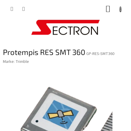
Zum
WARE
Inhalt
springen
Protempis RES SMT 360
GP-RES-SMT360
Marke:
Trimble