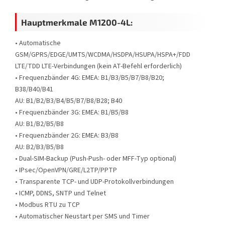
Hauptmerkmale M1200-4L:
• Automatische
GSM/GPRS/EDGE/UMTS/WCDMA/HSDPA/HSUPA/HSPA+/FDD
LTE/TDD LTE-Verbindungen (kein AT-Befehl erforderlich)
• Frequenzbänder 4G: EMEA: B1/B3/B5/B7/B8/B20;
B38/B40/B41
AU: B1/B2/B3/B4/B5/B7/B8/B28; B40
• Frequenzbänder 3G: EMEA: B1/B5/B8
AU: B1/B2/B5/B8
• Frequenzbänder 2G: EMEA: B3/B8
AU: B2/B3/B5/B8
• Dual-SIM-Backup (Push-Push- oder MFF-Typ optional)
• IPsec/OpenVPN/GRE/L2TP/PPTP
• Transparente TCP- und UDP-Protokollverbindungen
• ICMP, DDNS, SNTP und Telnet
• Modbus RTU zu TCP
• Automatischer Neustart per SMS und Timer