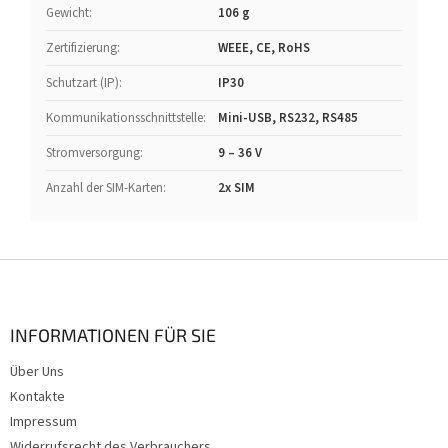
Gewicht
:
106 g
Zertifizierung
:
WEEE, CE, RoHS
Schutzart (IP)
:
IP30
Kommunikationsschnittstelle
:
Mini-USB, RS232, RS485
Stromversorgung
:
9 – 36 V
Anzahl der SIM-Karten
:
2x SIM
F
u
ß
z
INFORMATIONEN FÜR SIE
e
Über Uns
i
Kontakte
l
e
Impressum
Widerrufsrecht des Verbrauchers