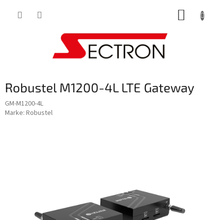
Zum
WARE
Inhalt
springen
Robustel M1200-4L LTE Gateway
GM-M1200-4L
Marke:
Robustel