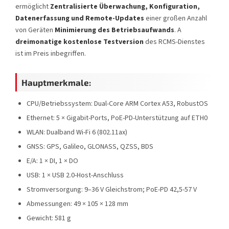
ermöglicht
Zentralisierte Überwachung, Konfiguration,
Datenerfassung und Remote-Updates
einer großen Anzahl
von Geräten
Minimierung des Betriebsaufwands
. A
dreimonatige kostenlose Testversion
des RCMS-Dienstes
ist im Preis inbegriffen.
Hauptmerkmale:
CPU/Betriebssystem: Dual-Core ARM Cortex A53, RobustOS
Ethernet: 5 × Gigabit-Ports, PoE-PD-Unterstützung auf ETH0
WLAN: Dualband Wi-Fi 6 (802.11ax)
GNSS: GPS, Galileo, GLONASS, QZSS, BDS
E/A: 1 × DI, 1 × DO
USB: 1 × USB 2.0-Host-Anschluss
Stromversorgung: 9–36 V Gleichstrom; PoE-PD 42,5-57 V
Abmessungen: 49 × 105 × 128 mm
Gewicht: 581 g