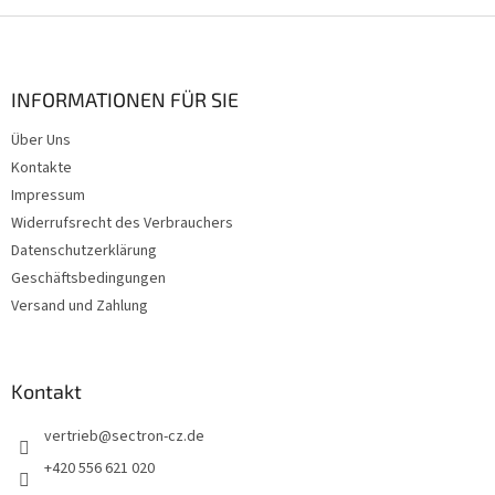
F
u
ß
z
INFORMATIONEN FÜR SIE
e
Über Uns
i
Kontakte
l
e
Impressum
Widerrufsrecht des Verbrauchers
Datenschutzerklärung
Geschäftsbedingungen
Versand und Zahlung
Kontakt
vertrieb
@
sectron-cz.de
+420 556 621 020