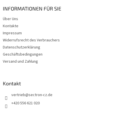
ß
z
INFORMATIONEN FÜR SIE
e
Über Uns
i
Kontakte
l
e
Impressum
Widerrufsrecht des Verbrauchers
Datenschutzerklärung
Geschäftsbedingungen
Versand und Zahlung
Kontakt
vertrieb
@
sectron-cz.de
+420 556 621 020