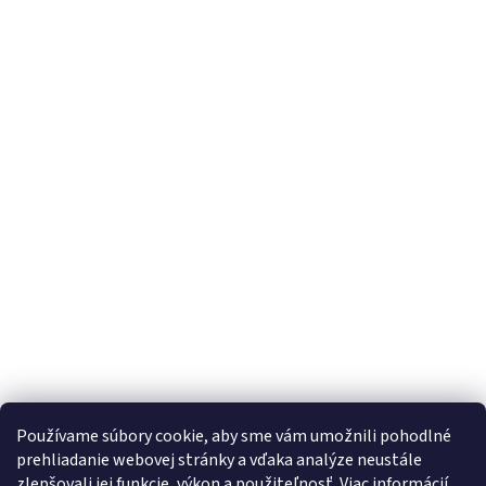
Používame súbory cookie, aby sme vám umožnili pohodlné
eshop.SECTRON.eu
prehliadanie webovej stránky a vďaka analýze neustále
zlepšovali jej funkcie, výkon a použiteľnosť.
Viac informácií