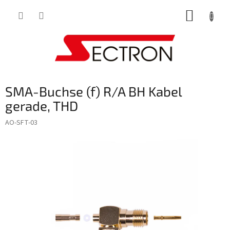
Zum
WARE
Inhalt
springen
SMA-Buchse (f) R/A BH Kabel
gerade, THD
AO-SFT-03