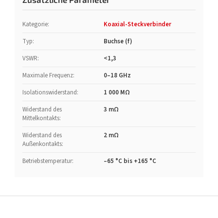
Kategorie
:
Koaxial-Steckverbinder
Typ
:
Buchse (f)
VSWR
:
<1,3
Maximale Frequenz
:
0–18 GHz
Isolationswiderstand
:
1 000 MΩ
Widerstand des
3 mΩ
Mittelkontakts
:
Widerstand des
2 mΩ
Außenkontakts
:
Betriebstemperatur
:
–65 °C bis +165 °C
F
u