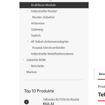
e
Drahtlose Module
Industrielle Router
Router-Zubehör
Antennen
Gateway
Switch
HF Kabel-Antennenadapter
Koaxial-Steckverbinder
Industrielle Mobilfunkmodems
Zubehör M2M
Netzteile
Marken
Bes
Prod
Top 10 Produkte
Te
Teltonika RUTX50 5G-Router
€513,52