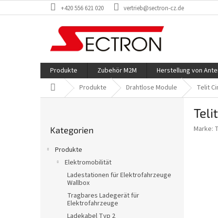
Zum
+420 556 621 020
vertrieb@sectron-cz.de
Inhalt
springen
Produkte
Zubehör M2M
Herstellung von Ant
Startseite
Produkte
Drahtlose Module
Telit C
S
Teli
e
Kategorien
i
Marke:
T
Kategorien
überspringen
t
e
Produkte
n
Elektromobilität
l
Ladestationen für Elektrofahrzeuge
e
Wallbox
i
Tragbares Ladegerät für
s
Elektrofahrzeuge
t
Ladekabel Typ 2