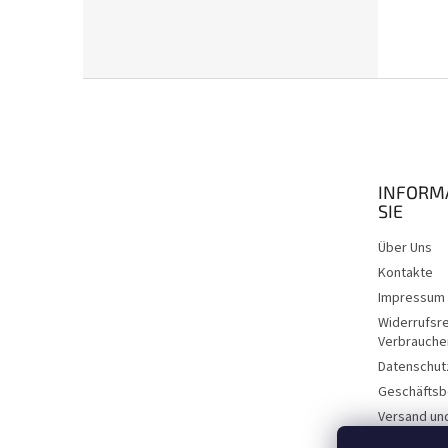
F
u
ß
z
e
INFORM
i
SIE
l
e
Über Uns
Kontakte
Impressum
Widerrufsr
Verbrauche
Datenschut
Geschäftsb
Versand un