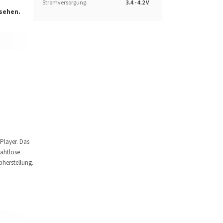
Stromversorgung
:
3.4 - 4.2 V
esehen.
Player. Das
ahtlose
pherstellung.