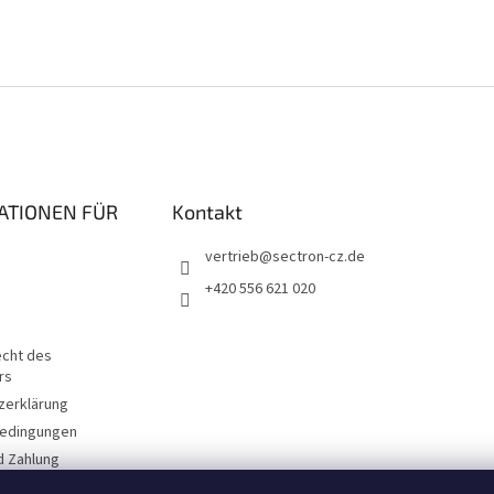
ATIONEN FÜR
Kontakt
vertrieb
@
sectron-cz.de
+420 556 621 020
echt des
rs
zerklärung
edingungen
d Zahlung