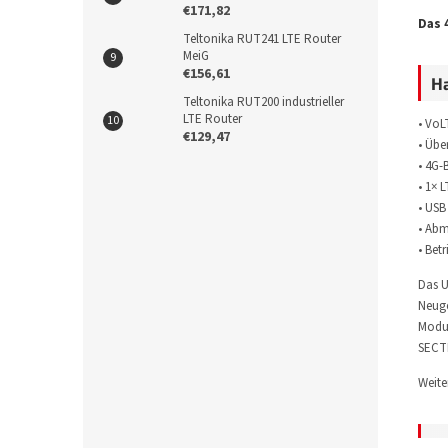
€171,82
Das 
Teltonika RUT241 LTE Router
MeiG
€156,61
H
Teltonika RUT200 industrieller
LTE Router
• VoL
€129,47
• Übe
• 4G-
• 1× 
• USB
• Abm
• Bet
Das U
Neug
Modul
SECTR
Weite