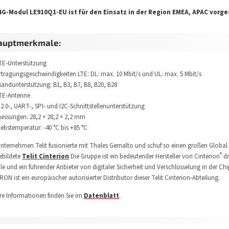
4G-Modul LE910Q1-EU ist für den Einsatz in der Region EMEA, APAC vorg
auptmerkmale:
TE-Unterstützung
rtragungsgeschwindigkeiten LTE: DL: max. 10 Mbit/s und UL: max. 5 Mbit/s
Bandunterstützung: B1, B3, B7, B8, B20, B28
LTE-Antenne
 2.0-, UART-, SPI- und I2C-Schnittstellenunterstützung
essungen: 28,2 × 28,2 × 2,2 mm
riebstemperatur: -40 °C bis +85 °C
nternehmen Telit fusionierte mit Thales Gemalto und schuf so einen großen Global 
®
ebildete
Telit Cinterion
Die Gruppe ist ein bedeutender Hersteller von Cinterion
dr
e und ein führender Anbieter von digitaler Sicherheit und Verschlüsselung in der Chi
ON ist ein europäischer autorisierter Distributor dieser Telit Cinterion-Abteilung.
re Informationen finden Sie im
Datenblatt
.