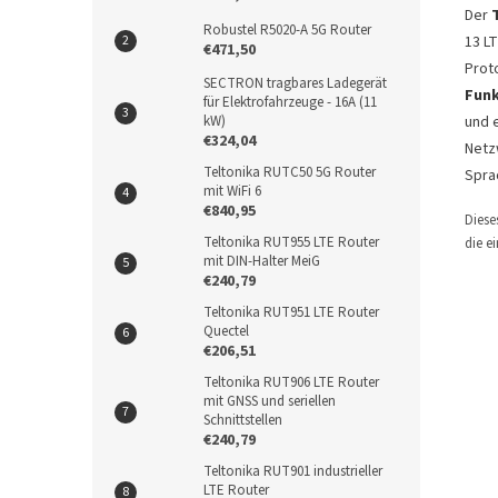
Der
Robustel R5020-A 5G Router
13 LT
€471,50
Prot
SECTRON tragbares Ladegerät
Funk
für Elektrofahrzeuge - 16A (11
kW)
und 
€324,04
Netz
Teltonika RUTC50 5G Router
Spra
mit WiFi 6
€840,95
Diese
Teltonika RUT955 LTE Router
die e
mit DIN-Halter MeiG
€240,79
Teltonika RUT951 LTE Router
Quectel
€206,51
Teltonika RUT906 LTE Router
mit GNSS und seriellen
Schnittstellen
€240,79
Teltonika RUT901 industrieller
LTE Router