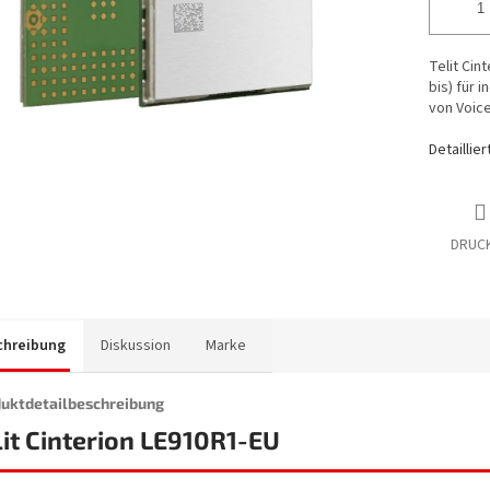
Telit Cin
bis) für 
von Voice
Detaillie
DRUC
chreibung
Diskussion
Marke
uktdetailbeschreibung
lit Cinterion LE910R1-EU