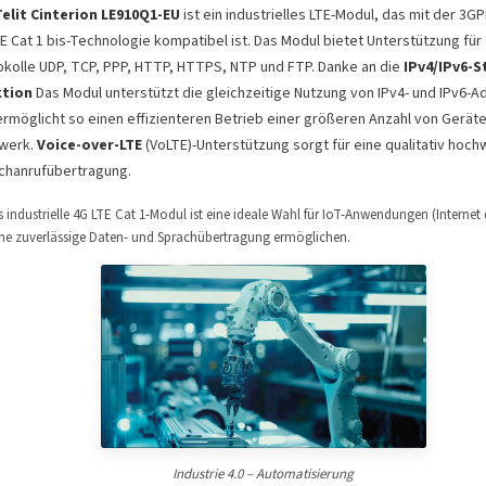
Telit Cinterion LE910Q1-EU
ist ein industrielles LTE-Modul, das mit der 3G
E Cat 1 bis-Technologie kompatibel ist. Das Modul bietet Unterstützung für
okolle UDP, TCP, PPP, HTTP, HTTPS, NTP und FTP. Danke an die
IPv4/IPv6-S
tion
Das Modul unterstützt die gleichzeitige Nutzung von IPv4- und IPv6-
ermöglicht so einen effizienteren Betrieb einer größeren Anzahl von Geräte
werk.
Voice-over-LTE
(VoLTE)-Unterstützung sorgt für eine qualitativ hoch
chanrufübertragung.
s industrielle 4G LTE Cat 1-Modul ist eine ideale Wahl für IoT-Anwendungen (Internet 
ine zuverlässige Daten- und Sprachübertragung ermöglichen.
Industrie 4.0 – Automatisierung