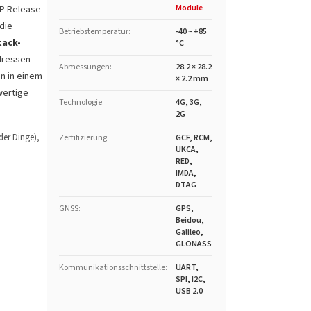
Module
PP Release
 die
Betriebstemperatur
:
-40 ~ +85
tack-
°C
Adressen
Abmessungen
:
28.2 × 28.2
n in einem
× 2.2 mm
wertige
Technologie
:
4G, 3G,
2G
der Dinge),
Zertifizierung
:
GCF, RCM,
UKCA,
RED,
IMDA,
DTAG
GNSS
:
GPS,
Beidou,
Galileo,
GLONASS
Kommunikationsschnittstelle
:
UART,
SPI, I2C,
USB 2.0