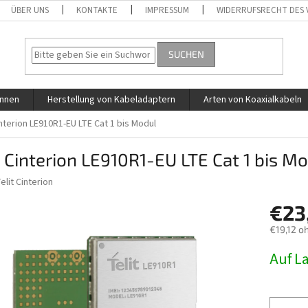
ÜBER UNS
KONTAKTE
IMPRESSUM
WIDERRUFSRECHT DES
SUCHEN
ennen
Herstellung von Kabeladaptern
Arten von Koaxialkabeln
interion LE910R1-EU LTE Cat 1 bis Modul
t Cinterion LE910R1-EU LTE Cat 1 bis M
elit Cinterion
€23
€19,12 o
Verkaufs
Auf L