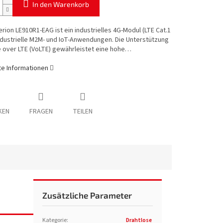
In den Warenkorb
terion LE910R1-EAG ist ein industrielles 4G-Modul (LTE Cat.1
industrielle M2M- und IoT-Anwendungen. Die Unterstützung
 over LTE (VoLTE) gewährleistet eine hohe…
rte Informationen
KEN
FRAGEN
TEILEN
Zusätzliche Parameter
Kategorie
:
Drahtlose