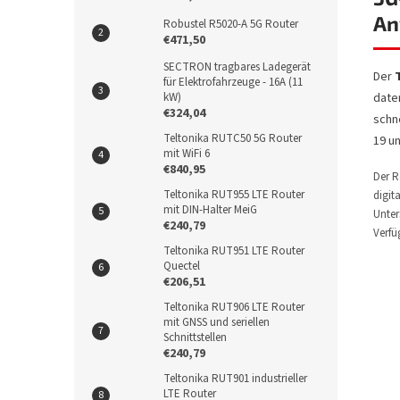
An
Robustel R5020-A 5G Router
€471,50
SECTRON tragbares Ladegerät
Der
für Elektrofahrzeuge - 16A (11
date
kW)
€324,04
schn
Teltonika RUTC50 5G Router
19 u
mit WiFi 6
€840,95
Der R
Teltonika RUT955 LTE Router
digit
mit DIN-Halter MeiG
Unter
€240,79
Verfü
Teltonika RUT951 LTE Router
Quectel
€206,51
Teltonika RUT906 LTE Router
mit GNSS und seriellen
Schnittstellen
€240,79
Teltonika RUT901 industrieller
LTE Router