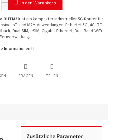
In den Warenkorb
ka RUTM30
ist ein kompakter industrieller 5G-Router für
nsive IoT- und M2M-Anwendungen. Er bietet 5G, 4G LTE
llback, Dual-SIM, eSIM, Gigabit-Ethernet, Dual-Band-WiFi
Fernverwaltung.
rte Informationen
KEN
FRAGEN
TEILEN
Zusätzliche Parameter
e