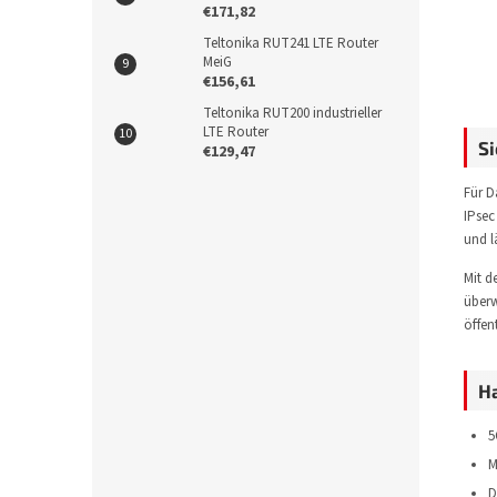
€171,82
Teltonika RUT241 LTE Router
MeiG
€156,61
Teltonika RUT200 industrieller
LTE Router
S
€129,47
Für D
IPsec
und l
Mit 
überw
öffen
H
5
M
D