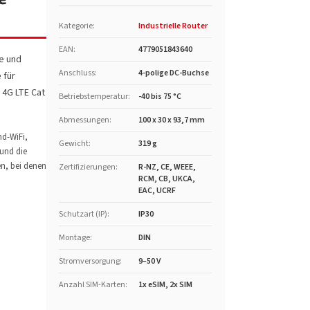
Kategorie
:
Industrielle Router
EAN
:
4779051843640
e und
Anschluss
:
4-polige DC-Buchse
 für
 4G LTE Cat
Betriebstemperatur
:
-40 bis 75 °C
Abmessungen
:
100 x 30 x 93,7 mm
nd-WiFi,
Gewicht
:
319 g
 und die
n, bei denen
Zertifizierungen
:
R-NZ, CE, WEEE,
RCM, CB, UKCA,
EAC, UCRF
Schutzart (IP)
:
IP30
Montage
:
DIN
Stromversorgung
:
9–50 V
Anzahl SIM-Karten
:
1x eSIM, 2x SIM