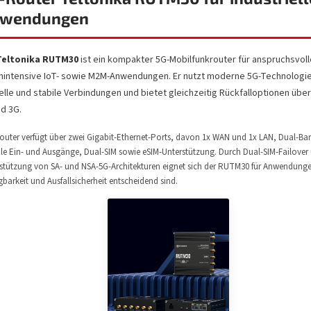
wendungen
Teltonika RUTM30
ist ein kompakter 5G-Mobilfunkrouter für anspruchsvoll
nintensive IoT- sowie M2M-Anwendungen. Er nutzt moderne 5G-Technologie
elle und stabile Verbindungen und bietet gleichzeitig Rückfalloptionen über
nd 3G.
outer verfügt über zwei Gigabit-Ethernet-Ports, davon 1x WAN und 1x LAN, Dual-Ba
ale Ein- und Ausgänge, Dual-SIM sowie eSIM-Unterstützung. Durch Dual-SIM-Failover
stützung von SA- und NSA-5G-Architekturen eignet sich der RUTM30 für Anwendunge
gbarkeit und Ausfallsicherheit entscheidend sind.