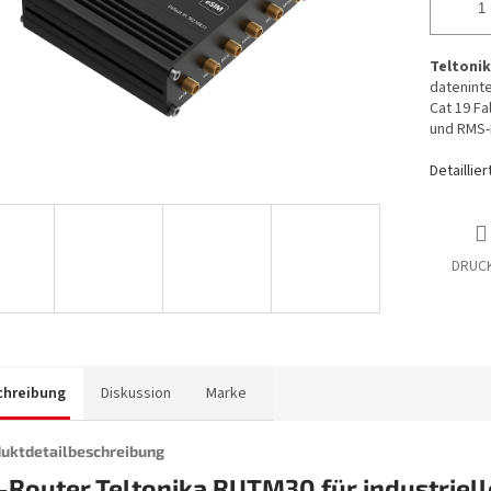
Teltoni
dateninte
Cat 19 Fa
und RMS-
Detaillie
DRUC
chreibung
Diskussion
Marke
uktdetailbeschreibung
-Router Teltonika RUTM30 für industriell