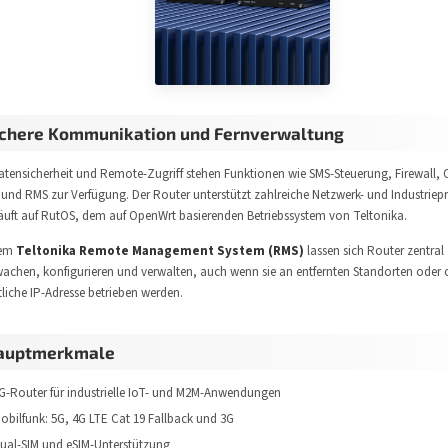
ichere Kommunikation und Fernverwaltung
atensicherheit und Remote-Zugriff stehen Funktionen wie SMS-Steuerung, Firewall
 und RMS zur Verfügung. Der Router unterstützt zahlreiche Netzwerk- und Industriep
äuft auf RutOS, dem auf OpenWrt basierenden Betriebssystem von Teltonika.
dem
Teltonika Remote Management System (RMS)
lassen sich Router zentral
achen, konfigurieren und verwalten, auch wenn sie an entfernten Standorten oder
tliche IP-Adresse betrieben werden.
auptmerkmale
G-Router für industrielle IoT- und M2M-Anwendungen
obilfunk: 5G, 4G LTE Cat 19 Fallback und 3G
ual-SIM und eSIM-Unterstützung