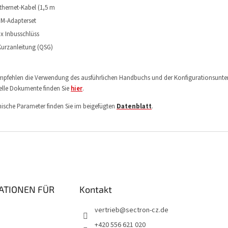
thernet-Kabel (1,5 m
IM-Adapterset
 x Inbusschlüss
urzanleitung (QSG)
mpfehlen die Verwendung des ausführlichen Handbuchs und der Konfigurationsunte
ielle Dokumente finden Sie
hier
.
ische Parameter finden Sie im beigefügten
Datenblatt
.
ATIONEN FÜR
Kontakt
vertrieb
@
sectron-cz.de
+420 556 621 020