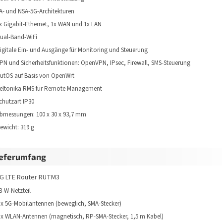
A- und NSA-5G-Architekturen
x Gigabit-Ethernet, 1x WAN und 1x LAN
ual-Band-WiFi
igitale Ein- und Ausgänge für Monitoring und Steuerung
PN und Sicherheitsfunktionen: OpenVPN, IPsec, Firewall, SMS-Steuerung
utOS auf Basis von OpenWrt
eltonika RMS für Remote Management
chutzart IP30
bmessungen: 100 x 30 x 93,7 mm
ewicht: 319 g
ieferumfang
G LTE Router RUTM3
8-W-Netzteil
 x 5G-Mobilantennen (beweglich, SMA-Stecker)
 x WLAN-Antennen (magnetisch, RP-SMA-Stecker, 1,5 m Kabel)