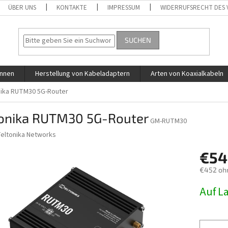
ÜBER UNS
KONTAKTE
IMPRESSUM
WIDERRUFSRECHT DES
SUCHEN
ennen
Herstellung von Kabeladaptern
Arten von Koaxialkabeln
nika RUTM30 5G-Router
tonika RUTM30 5G-Router
GM-RUTM30
eltonika Networks
€54
€452 oh
Verkaufs
Auf L