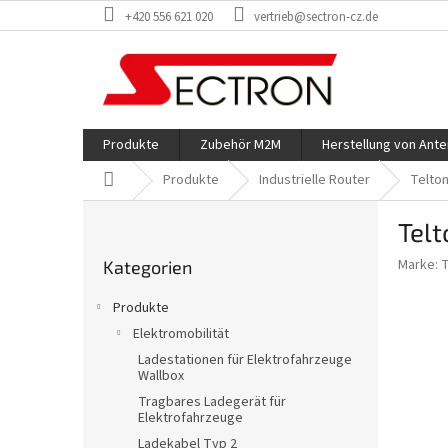
Zum
+420 556 621 020
vertrieb@sectron-cz.de
Inhalt
springen
Produkte
Zubehör M2M
Herstellung von Ant
Startseite
Produkte
Industrielle Router
Telto
S
Tel
e
Kategorien
i
Marke:
T
Kategorien
überspringen
t
e
Produkte
n
Elektromobilität
l
Ladestationen für Elektrofahrzeuge
e
Wallbox
i
Tragbares Ladegerät für
s
Elektrofahrzeuge
t
Ladekabel Typ 2