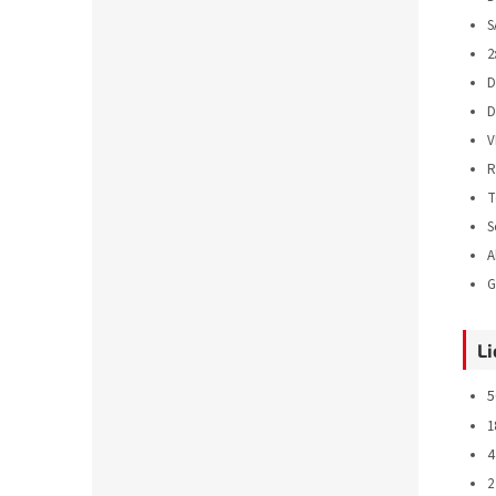
S
2
D
D
V
R
T
S
A
G
L
5
1
4
2