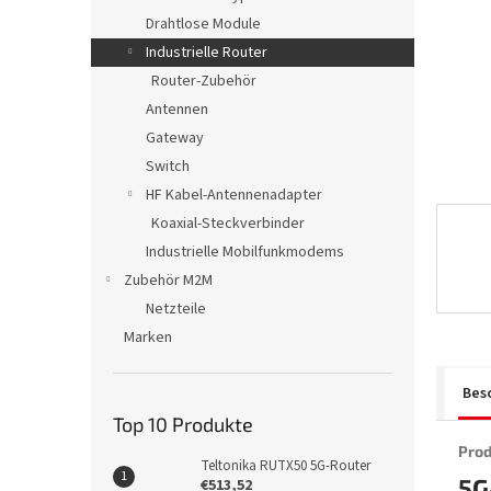
e
Drahtlose Module
Industrielle Router
Router-Zubehör
Antennen
Gateway
Switch
HF Kabel-Antennenadapter
Koaxial-Steckverbinder
Industrielle Mobilfunkmodems
Zubehör M2M
Netzteile
Marken
Bes
Top 10 Produkte
Prod
Teltonika RUTX50 5G-Router
5G
€513,52