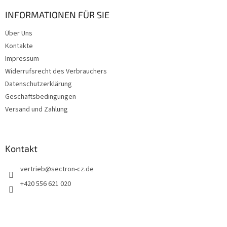
ß
z
INFORMATIONEN FÜR SIE
e
Über Uns
i
Kontakte
l
e
Impressum
Widerrufsrecht des Verbrauchers
Datenschutzerklärung
Geschäftsbedingungen
Versand und Zahlung
Kontakt
vertrieb
@
sectron-cz.de
+420 556 621 020