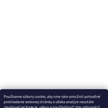
Používame súbory cookie, aby sme vám umožnili pohodlné
eshop.SECTRON.eu
prehliadanie webovej stránky a vďaka analýze neustále
zlepšovali jej funkcie, výkon a použiteľnosť.
Viac informácií