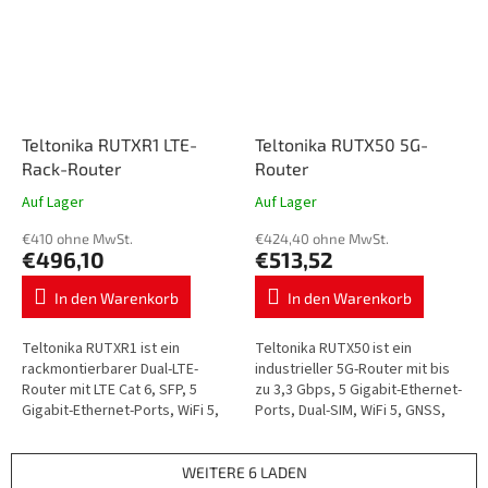
Teltonika RUTXR1 LTE-
Teltonika RUTX50 5G-
Rack-Router
Router
Auf Lager
Auf Lager
€410 ohne MwSt.
€424,40 ohne MwSt.
€496,10
€513,52
In den Warenkorb
In den Warenkorb
Teltonika RUTXR1 ist ein
Teltonika RUTX50 ist ein
rackmontierbarer Dual-LTE-
industrieller 5G-Router mit bis
Router mit LTE Cat 6, SFP, 5
zu 3,3 Gbps, 5 Gigabit-Ethernet-
Gigabit-Ethernet-Ports, WiFi 5,
Ports, Dual-SIM, WiFi 5, GNSS,
Dual-SIM, redundanter
RMS und zuverlässigem 4G LTE
Stromversorgung, RutOS und
Cat 20 Fallback.
RMS.
WEITERE 6 LADEN