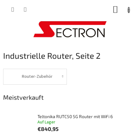
Zum
WARE
Inhalt
springen
Industrielle Router
, Seite 2
Router-Zubehör
Meistverkauft
Teltonika RUTC50 5G Router mit WiFi 6
Auf Lager
€840,95