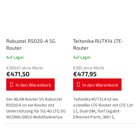
Robustel R5020-A 5G
Teltonika RUTX14 LTE-
Router
Router
Auf Lager
Auf Lager
€389,67 ohne MwSt.
€395 ohne MwSt.
€471,50
€477,95
In den Warenkorb
In den Warenkorb
Der WLAN-Router 5G Robustel
Teltonika RUTX14 ist ein
R5020-A ist ein Router mit
schneller LTE-Router mit LTE Cat
Unterstützung für 5G/4G LTE/3G
12, Dual-SIM, fünf Gigabit-
WCDMA/GNSS-Mobilfunknetze.
Ethernet-Ports, WiFi 5,
Schnelle Internetverbindung,
Bluetooth LE, GNSS, VPN-
fahrzeuginterne Anwendungen,
Sicherheit und RMS.
RCMS –…