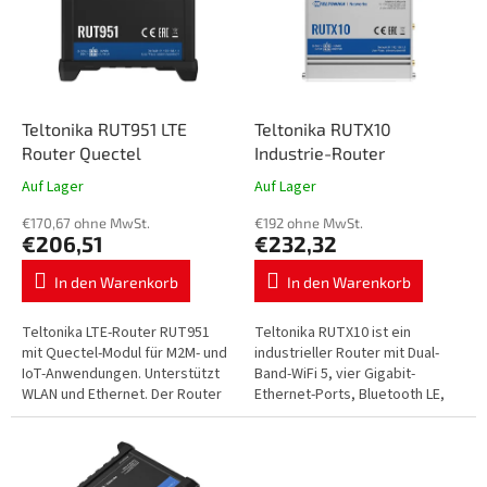
t
t
e
i
d
e
e
r
r
u
P
Teltonika RUT951 LTE
Teltonika RUTX10
n
r
Router Quectel
Industrie-Router
g
o
Auf Lager
Auf Lager
d
u
€170,67 ohne MwSt.
€192 ohne MwSt.
€206,51
€232,32
k
t
In den Warenkorb
In den Warenkorb
e
Teltonika LTE-Router RUT951
Teltonika RUTX10 ist ein
mit Quectel-Modul für M2M- und
industrieller Router mit Dual-
IoT-Anwendungen. Unterstützt
Band-WiFi 5, vier Gigabit-
WLAN und Ethernet. Der Router
Ethernet-Ports, Bluetooth LE,
ist für Wi-Fi/4G LTE CAT4/3G/2G
RutOS und RMS-Fernverwaltung.
ausgelegt…
Er eignet sich für SCADA,...