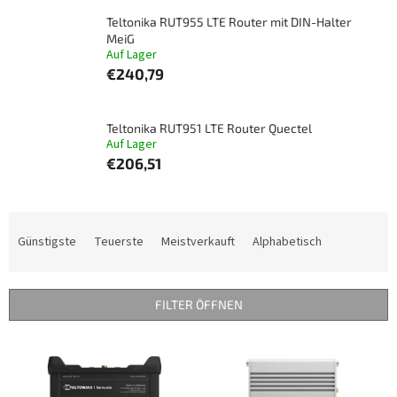
Teltonika RUT955 LTE Router mit DIN-Halter
MeiG
Auf Lager
€240,79
Teltonika RUT951 LTE Router Quectel
Auf Lager
€206,51
P
r
Günstigste
Teuerste
Meistverkauft
Alphabetisch
o
d
u
FILTER ÖFFNEN
k
t
L
s
i
o
s
r