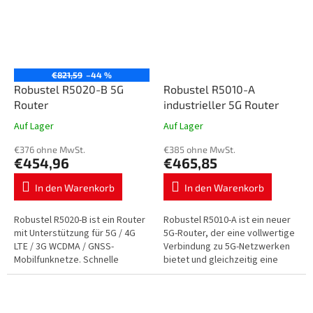
€821,59
–44 %
Robustel R5020-B 5G
Robustel R5010-A
Router
industrieller 5G Router
Auf Lager
Auf Lager
€376 ohne MwSt.
€385 ohne MwSt.
€454,96
€465,85
In den Warenkorb
In den Warenkorb
Robustel R5020-B ist ein Router
Robustel R5010-A ist ein neuer
mit Unterstützung für 5G / 4G
5G-Router, der eine vollwertige
LTE / 3G WCDMA / GNSS-
Verbindung zu 5G-Netzwerken
Mobilfunknetze. Schnelle
bietet und gleichzeitig eine
Internetverbindung, RCMS –
Backup-Verbindung zu 4G und
Cloud-Management, im
3G bereitstellt. Wir sind…
Fahrzeug…