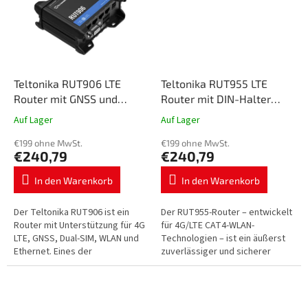
Teltonika RUT906 LTE
Teltonika RUT955 LTE
Router mit GNSS und
Router mit DIN-Halter
seriellen Schnittstellen
MeiG
Auf Lager
Auf Lager
€199 ohne MwSt.
€199 ohne MwSt.
€240,79
€240,79
In den Warenkorb
In den Warenkorb
Der Teltonika RUT906 ist ein
Der RUT955-Router – entwickelt
Router mit Unterstützung für 4G
für 4G/LTE CAT4-WLAN-
LTE, GNSS, Dual-SIM, WLAN und
Technologien – ist ein äußerst
Ethernet. Eines der
zuverlässiger und sicherer
Hauptmerkmale des RUT906 ist
Router kombiniert mit GPS-
die Fähigkeit zum
Navigationsfunktionalität.
automatischen...