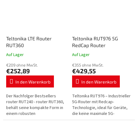
Teltonika LTE Router
Teltonika RUT976 5G
RUT360
RedCap Router
Auf Lager
Auf Lager
€209 ohne MwSt.
€355 ohne MwSt.
€252,89
€429,55
In den Warenkorb
In den Warenkorb
Der Nachfolger Bestsellers
Teltonika RUT976 – Industrieller
router RUT240 - router RUT360,
5G-Router mit Redcap-
behält seine kompakte Form in
Technologie, ideal für Geräte,
einem robusten
die keine maximale 5G-
Aluminiumgehäuse bei, bietet
Geschwindigkeit benötigen,
aber mehr
aber geringe Latenz, hohe
Verarbeitungsleistung und
Kapazität schätzen …
höhere...